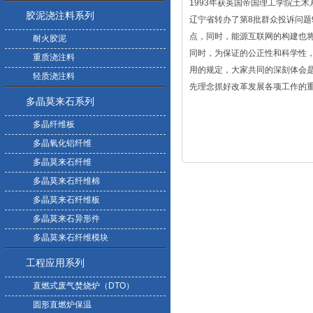
1993年获英国帝国理工学院土木
胶泥浇注料系列
辽宁省转办了第8批群众投诉问题
点，同时，能源互联网的构建也
耐火胶泥
同时，为保证的公正性和科学性
重质浇注料
用的规定，大家共同的深刻体会
轻质浇注料
先理念抓好改革发展各项工作的
多晶莫来石系列
多晶纤维板
多晶氧化铝纤维
多晶莫来石纤维
多晶莫来石纤维棉
多晶莫来石纤维板
多晶莫来石异形件
多晶莫来石纤维模块
工程应用系列
直燃式废气焚烧炉（DTO）
圆形直燃炉保温