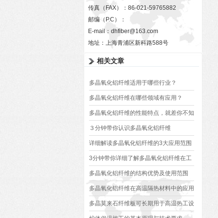
传真（FAX）：86-021-59765882
邮编（P.C）：
E-mail：
dhfiber@163.com
地址：上海青浦区新科路588号
相关文章
多晶氧化铝纤维适用于哪些行业？
多晶氧化铝纤维在哪些领域有应用？
多晶氧化铝纤维的性能特点，就差你不知
道了
３分钟带你认识多晶氧化铝纤维
详细解读多晶氧化铝纤维的3大应用范围
3分钟带你详细了解多晶氧化铝纤维在工
业高温炉领域都有哪些应用
多晶氧化铝纤维的结构优势及使用范围
多晶氧化铝纤维在高温隔热材料中的应用
多晶莫来石纤维板可长期用于高温热工设