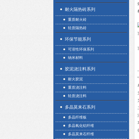
耐火隔热砖系列
重质耐火砖
轻质隔热砖
环保节能系列
可溶性环保系列
纳米材料
胶泥浇注料系列
-
耐火胶泥
重质浇注料
轻质浇注料
多晶莫来石系列
多晶纤维板
多晶氧化铝纤维
多晶莫来石纤维