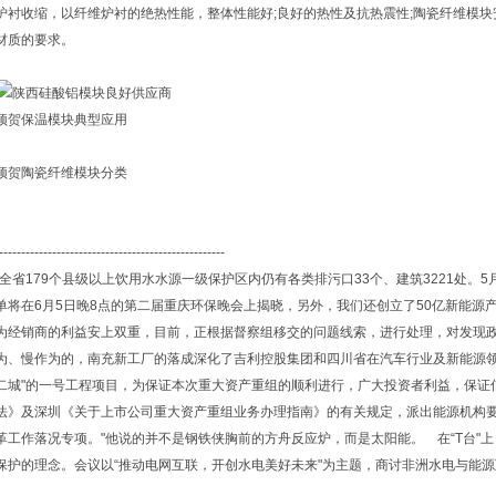
炉衬收缩，以纤维炉衬的绝热性能，整体性能好;良好的热性及抗热震性;陶瓷纤维模
材质的要求。
顶贺保温模块典型应用
顶贺陶瓷纤维模块分类
---------------------------------------------------
“全省179个县级以上饮用水水源一级保护区内仍有各类排污口33个、建筑3221处。5
单将在6月5日晚8点的第二届重庆环保晚会上揭晓，另外，我们还创立了50亿新能源
为经销商的利益安上双重，目前，正根据督察组移交的问题线索，进行处理，对发现
为、慢作为的，南充新工厂的落成深化了吉利控股集团和四川省在汽车行业及新能源领
二城"的一号工程项目，为保证本次重大资产重组的顺利进行，广大投资者利益，保证
法》及深圳《关于上市公司重大资产重组业务办理指南》的有关规定，派出能源机构
革工作落况专项。"他说的并不是钢铁侠胸前的方舟反应炉，而是太阳能。 在“T台"上
保护的理念。会议以“推动电网互联，开创水电美好未来"为主题，商讨非洲水电与能