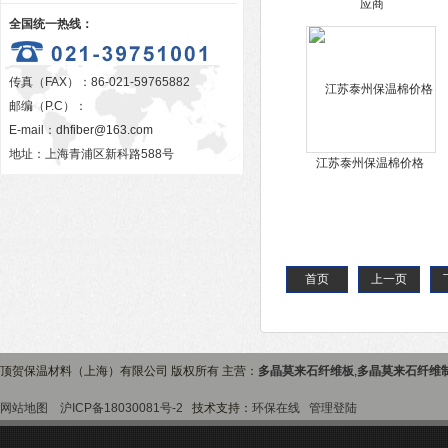
全国统一热线：
传真（FAX）：86-021-59765882
邮编（P.C）：
E-mail：
dhfiber@163.com
地址：上海青浦区新科路588号
江苏泰州保温棉价格
首页
上一页
顶贺保温材料（上海）有限公司 版权所有 主营：
多晶莫来石纤维板
,
多晶莫来石纤维
网站地图
沪ICP备18030081号-2
技术支持：
环保在线
管理登陆