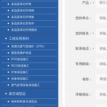
产品：
多晶莫来石纤维
多晶莫来石纤维棉
多晶莫来石纤维板
您的单位：
多晶莫来石异形件
多晶莫来石纤维模块
您的姓名：
工程应用系列
直燃式废气焚烧炉（DTO）
联系电话：
圆形直燃炉保温
RTO保温施工
常用邮箱：
RCO保温施工
炉体保温施工
设备保温施工
省份：
废气处理设备保温施工
真空成型品
详细地址：
纳米材料真空成型品