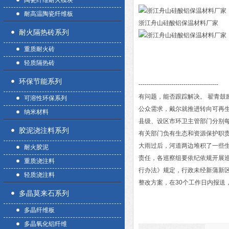
陶瓷纤维耐火模块
耐高温陶瓷纤维板
浙江舟山硅酸铝保温材料厂家
耐火隔热砖系列
重质耐火砖
轻质隔热砖
环保节能系列
---------------------------------------
有问题，能否跟踪解决。 翟青
可溶性环保系列
公众需求，戴尔就推进转向可再
纳米材料
县级、设区市环卫主管部门分别
胶泥浇注料系列
有关部门负有生态和资源保护职
大雨过后，河道两边堆积了一些
耐火胶泥
责任，各巡察组要依纪依规开展巡
重质浇注料
行办法》规定，行政未经新蒲新
轻质浇注料
整改方案，在30个工作日内报送
多晶莫来石系列
多晶纤维板
多晶氧化铝纤维