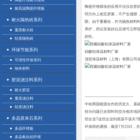
陶瓷纤维耐火模块
陶瓷纤维模块的应用不仅仅在窑炉
耐高温陶瓷纤维板
同方向上相互挤紧，不产生缝隙
耐火隔热砖系列
隙。由于重量轻，作为隔热材料
养护，所以安装好以后便可立即
重质耐火砖
的性。
轻质隔热砖
环保节能系列
硅酸铝保温材料厂家
顶贺保温材料（上海）有限公司在
可溶性环保系列
纳米材料
胶泥浇注料系列
耐火胶泥
---------------------------------------
重质浇注料
中哈两国能源合作的历史久、基础
轻质浇注料
转办问题已全部时间交办相关地
多晶莫来石系列
些企业?这些企业到底该不该关?
环保部的通报，截至7月23日，共
多晶纤维板
多晶氧化铝纤维