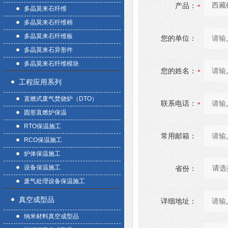
产品：
多晶莫来石纤维
多晶莫来石纤维棉
多晶莫来石纤维板
您的单位：
多晶莫来石异形件
多晶莫来石纤维模块
您的姓名：
工程应用系列
直燃式废气焚烧炉（DTO）
联系电话：
圆形直燃炉保温
RTO保温施工
常用邮箱：
RCO保温施工
炉体保温施工
设备保温施工
省份：
废气处理设备保温施工
真空成型品
详细地址：
纳米材料真空成型品