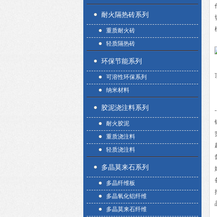
耐火隔热砖系列
重质耐火砖
轻质隔热砖
环保节能系列
可溶性环保系列
纳米材料
胶泥浇注料系列
-
耐火胶泥
重质浇注料
轻质浇注料
多晶莫来石系列
多晶纤维板
多晶氧化铝纤维
多晶莫来石纤维