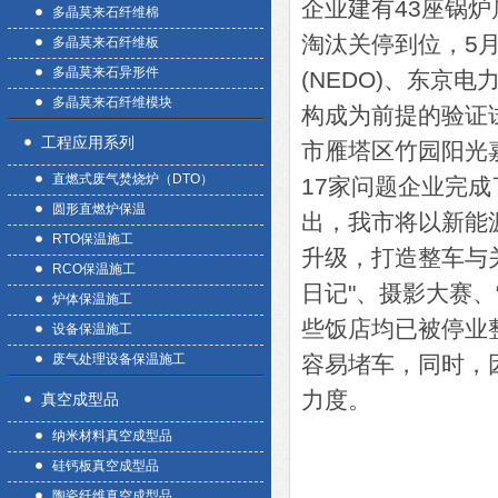
企业建有43座锅
多晶莫来石纤维棉
淘汰关停到位，5
多晶莫来石纤维板
多晶莫来石异形件
(NEDO)、东京
多晶莫来石纤维模块
构成为前提的验证
工程应用系列
市雁塔区竹园阳光
直燃式废气焚烧炉（DTO）
17家问题企业完
圆形直燃炉保温
出，我市将以新能
RTO保温施工
升级，打造整车与
RCO保温施工
日记"、摄影大赛
炉体保温施工
些饭店均已被停业
设备保温施工
废气处理设备保温施工
容易堵车，同时，
力度。
真空成型品
纳米材料真空成型品
硅钙板真空成型品
陶瓷纤维真空成型品