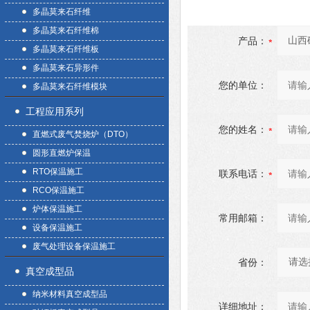
多晶莫来石纤维
多晶莫来石纤维棉
产品：
多晶莫来石纤维板
多晶莫来石异形件
您的单位：
多晶莫来石纤维模块
工程应用系列
您的姓名：
直燃式废气焚烧炉（DTO）
圆形直燃炉保温
RTO保温施工
联系电话：
RCO保温施工
炉体保温施工
常用邮箱：
设备保温施工
废气处理设备保温施工
省份：
真空成型品
纳米材料真空成型品
详细地址：