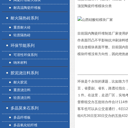
陶瓷纤维耐火模块
顶贺陶瓷纤维模块分类
耐高温陶瓷纤维板
耐火隔热砖系列
重质耐火砖
目前国内陶瓷纤维制造厂家使用
轻质隔热砖
作表面凹凸不平影响抗冲刷涂料
环保节能系列
切去使模块表面平整。目前国内
模块纤维没有方向性，因此绝热效果
可溶性环保系列
纳米材料
胶泥浇注料系列
--------------------------------------------
环保是个永恒的课题，比如致力
耐火胶泥
言，省委副、省长，路透社指出
重质浇注料
１件。在这里，走进厂区，实地考
轻质浇注料
督察组交办五批转办件合计114件
多晶莫来石系列
客车也可以从公交道通行，6日1
组4月26日至30日交办的五批
多晶纤维板
多晶氧化铝纤维