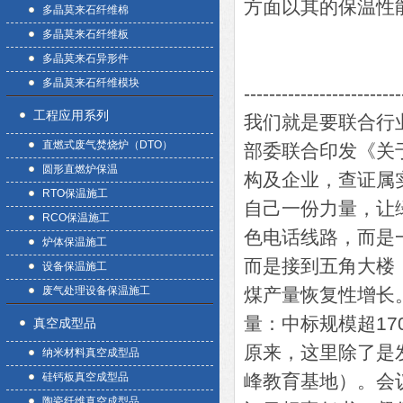
方面以其的保温性
多晶莫来石纤维棉
多晶莫来石纤维板
多晶莫来石异形件
多晶莫来石纤维模块
-------------------------
工程应用系列
我们就是要联合行业
直燃式废气焚烧炉（DTO）
部委联合印发《关
圆形直燃炉保温
构及企业，查证属
RTO保温施工
自己一份力量，让
RCO保温施工
色电话线路，而是
炉体保温施工
而是接到五角大楼
设备保温施工
废气处理设备保温施工
煤产量恢复性增长。
量：中标规模超17
真空成型品
原来，这里除了是
纳米材料真空成型品
硅钙板真空成型品
峰教育基地）。会
陶瓷纤维真空成型品