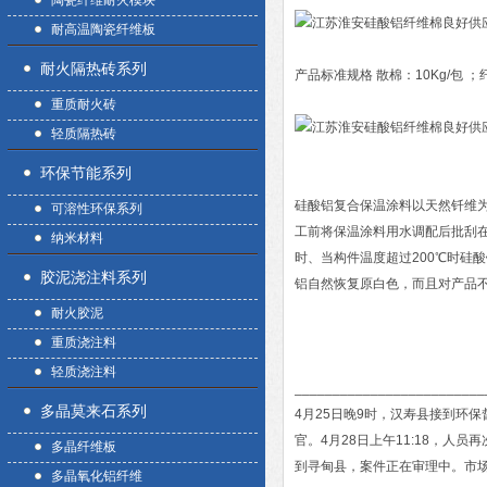
陶瓷纤维耐火模块
耐高温陶瓷纤维板
耐火隔热砖系列
产品标准规格 散棉：10Kg/包 ；纤
重质耐火砖
轻质隔热砖
环保节能系列
硅酸铝复合保温涂料以天然钎维
可溶性环保系列
工前将保温涂料用水调配后批刮
纳米材料
时、当构件温度超过200℃时硅
胶泥浇注料系列
铝自然恢复原白色，而且对产品
耐火胶泥
重质浇注料
轻质浇注料
_________________________
多晶莫来石系列
4月25日晚9时，汉寿县接到环
官。4月28日上午11:18，
多晶纤维板
到寻甸县，案件正在审理中。市
多晶氧化铝纤维