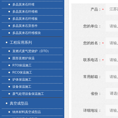
多晶莫来石纤维
产品：
多晶莫来石纤维棉
多晶莫来石纤维板
多晶莫来石异形件
您的单位：
多晶莫来石纤维模块
工程应用系列
您的姓名：
直燃式废气焚烧炉（DTO）
圆形直燃炉保温
联系电话：
RTO保温施工
RCO保温施工
常用邮箱：
炉体保温施工
设备保温施工
省份：
废气处理设备保温施工
真空成型品
详细地址：
纳米材料真空成型品