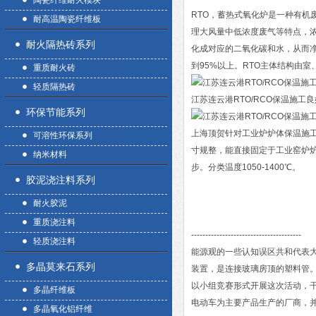
陶瓷纤维耐火模块
RTO，蓄热式氧化炉是一种有机
耐高温陶瓷纤维板
理大风量中低浓度废气等特点，浓
耐火隔热砖系列
化成对应的二氧化碳和水，从而净
到95%以上。RTO主体结构由
重质耐火砖
轻质隔热砖
江苏连云港RTO/RCO保温施工
环保节能系列
上海顶贺针对工业炉炉体保温施
可溶性环保系列
寸规整，能直接固定于工业窑炉
纳米材料
步。分类温度1050-1400℃。
胶泥浇注料系列
耐火胶泥
重质浇注料
---------------------------------------
轻质浇注料
能源观的一些认知误区共和代表
多晶莫来石系列
装置，是连接玻璃房顶的塑料管。
以小组竞赛形式开展这次活动，
多晶纤维板
电动车为主要产品生产的厂商，
多晶氧化铝纤维