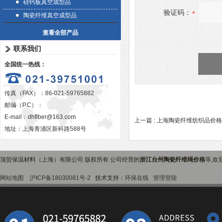
硅钙板真空成型品
验证码：
陶瓷纤维真空成型品
查看全部产品
联系我们
全国统一热线：
传真（FAX）：86-021-59765882
邮编（P.C）：
E-mail：
dhfiber@163.com
上一篇 :
上海陶瓷纤维纺织品价格
地址：上海青浦区新科路588号
顶贺保温材料（上海）有限公司 版权所有 公司经营的
浙江台州陶瓷纤维绳价格
等,欢
网站地图
沪ICP备18030081号-2
技术支持：
环保在线
管理登陆