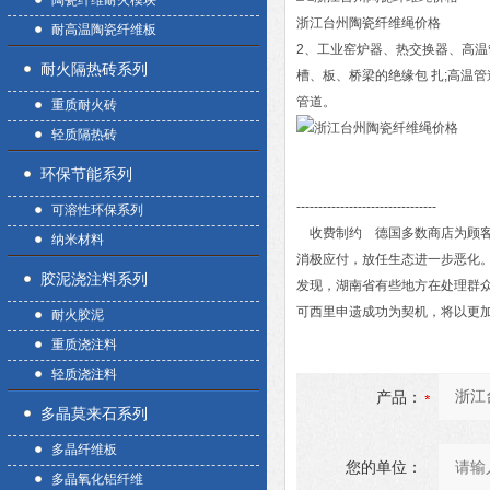
陶瓷纤维耐火模块
浙江台州陶瓷纤维绳价格
耐高温陶瓷纤维板
2、工业窑炉器、热交换器、高温
耐火隔热砖系列
槽、板、桥梁的绝缘包 扎;高温
管道。
重质耐火砖
轻质隔热砖
环保节能系列
--------------------------------
可溶性环保系列
收费制约 德国多数商店为顾客
纳米材料
消极应付，放任生态进一步恶化。
胶泥浇注料系列
发现，湖南省有些地方在处理群
可西里申遗成功为契机，将以更加
耐火胶泥
重质浇注料
轻质浇注料
产品：
多晶莫来石系列
多晶纤维板
您的单位：
多晶氧化铝纤维