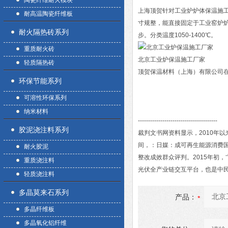
陶瓷纤维耐火模块
上海顶贺针对工业炉炉体保温施
耐高温陶瓷纤维板
寸规整，能直接固定于工业窑炉
耐火隔热砖系列
步。分类温度1050-1400℃。
重质耐火砖
北京工业炉保温施工厂家
轻质隔热砖
顶贺保温材料（上海）有限公司在
环保节能系列
可溶性环保系列
纳米材料
---------------------------------------
胶泥浇注料系列
裁判文书网资料显示，2010年以
间，：日媒：成可再生能源消费国
耐火胶泥
整改成效群众评判。2015年初
重质浇注料
光伏全产业链交互平台，也是中
轻质浇注料
多晶莫来石系列
产品：
多晶纤维板
多晶氧化铝纤维