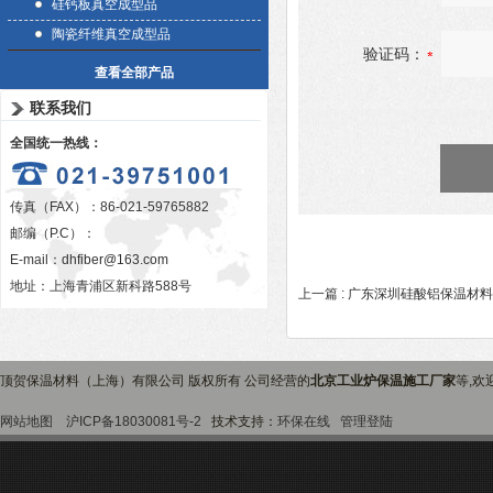
硅钙板真空成型品
陶瓷纤维真空成型品
验证码：
查看全部产品
联系我们
全国统一热线：
传真（FAX）：86-021-59765882
邮编（P.C）：
E-mail：
dhfiber@163.com
地址：上海青浦区新科路588号
上一篇 :
广东深圳硅酸铝保温材料
顶贺保温材料（上海）有限公司 版权所有 公司经营的
北京工业炉保温施工厂家
等,欢
网站地图
沪ICP备18030081号-2
技术支持：
环保在线
管理登陆