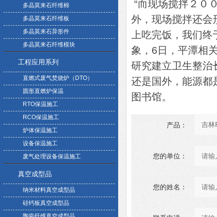
“而现场搅拌２０
多晶莫来石纤维棉
外，现场搅拌还会
多晶莫来石纤维板
多晶莫来石异形件
上吃完饭，我们终
多晶莫来石纤维模块
象，6日，平潭相
工程应用系列
研究建立卫生整治
直燃式废气焚烧炉（DTO）
还是国外，能源都
圆形直燃炉保温
图书馆。
RTO保温施工
RCO保温施工
产品：
炉体保温施工
设备保温施工
您的单位：
废气处理设备保温施工
真空成型品
您的姓名：
纳米材料真空成型品
硅钙板真空成型品
陶瓷纤维真空成型品