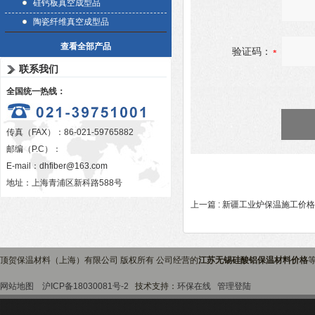
硅钙板真空成型品
陶瓷纤维真空成型品
查看全部产品
验证码：
联系我们
全国统一热线：
传真（FAX）：86-021-59765882
邮编（P.C）：
E-mail：
dhfiber@163.com
地址：上海青浦区新科路588号
上一篇 :
新疆工业炉保温施工价格
顶贺保温材料（上海）有限公司 版权所有 公司经营的
江苏无锡硅酸铝保温材料价格
网站地图
沪ICP备18030081号-2
技术支持：
环保在线
管理登陆