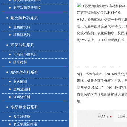
陶瓷纤维耐火模块
耐高温陶瓷纤维板
江苏无锡硅酸铝保温材料价格
耐火隔热砖系列
RTO，蓄热式氧化炉是一种有机
理大风量中低浓度废气等特点，浓
重质耐火砖
化成对应的二氧化碳和水，从而净
轻质隔热砖
到95%以上。RTO主体结构由
环保节能系列
可溶性环保系列
纳米材料
---------------------------------------
胶泥浇注料系列
5日，环保部发布《2016状况公
揭晓，借此次环保督察的东风，
耐火胶泥
塞皮安·凯伦说，*，的企业可以
重质浇注料
自然保护区内违规新建扩建大量
轻质浇注料
地，
多晶莫来石系列
产品：
多晶纤维板
多晶氧化铝纤维