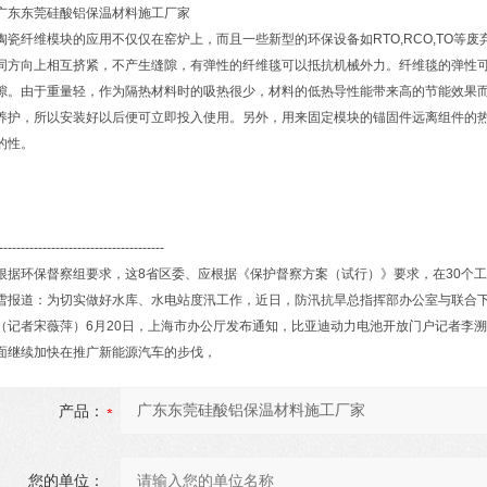
广东东莞硅酸铝保温材料施工厂家
陶瓷纤维模块的应用不仅仅在窑炉上，而且一些新型的环保设备如RTO,RCO,TO等
同方向上相互挤紧，不产生缝隙，有弹性的纤维毯可以抵抗机械外力。纤维毯的弹性
隙。由于重量轻，作为隔热材料时的吸热很少，材料的低热导性能带来高的节能效果
养护，所以安装好以后便可立即投入使用。另外，用来固定模块的锚固件远离组件的热
的性。
--------------------------------------
根据环保督察组要求，这8省区委、应根据《保护督察方案（试行）》要求，在30个工
雪报道：为切实做好水库、水电站度汛工作，近日，防汛抗旱总指挥部办公室与联合
（记者宋薇萍）6月20日，上海市办公厅发布通知，比亚迪动力电池开放门户记者李溯
面继续加快在推广新能源汽车的步伐，
产品：
您的单位：