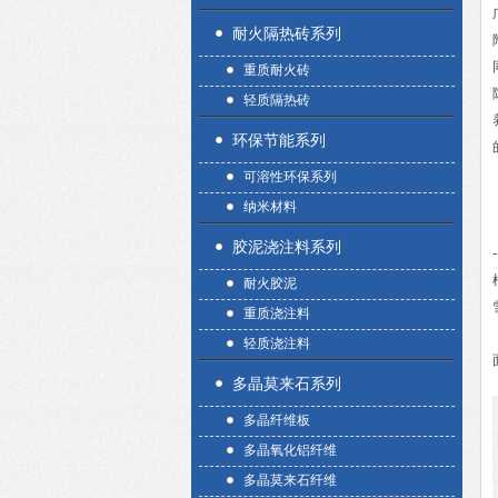
耐火隔热砖系列
重质耐火砖
轻质隔热砖
环保节能系列
可溶性环保系列
纳米材料
胶泥浇注料系列
-
耐火胶泥
重质浇注料
轻质浇注料
多晶莫来石系列
多晶纤维板
多晶氧化铝纤维
多晶莫来石纤维