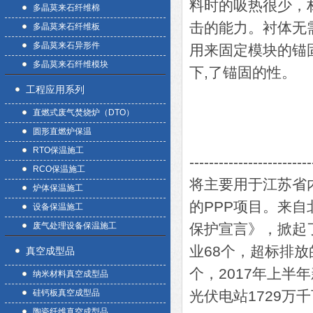
料时的吸热很少，
多晶莫来石纤维棉
击的能力。衬体无
多晶莫来石纤维板
多晶莫来石异形件
用来固定模块的锚
多晶莫来石纤维模块
下,了锚固的性。
工程应用系列
直燃式废气焚烧炉（DTO）
圆形直燃炉保温
RTO保温施工
-------------------------
RCO保温施工
将主要用于江苏省
炉体保温施工
的PPP项目。来
设备保温施工
废气处理设备保温施工
保护宣言》，掀起
业68个，超标排放
真空成型品
个，2017年上半
纳米材料真空成型品
硅钙板真空成型品
光伏电站1729万
陶瓷纤维真空成型品