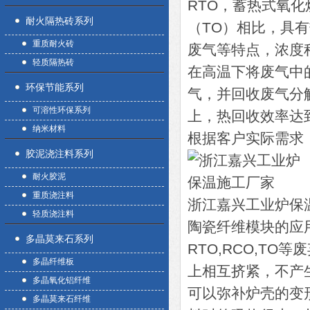
RTO，蓄热式氧
耐火隔热砖系列
（TO）相比，具
重质耐火砖
废气等特点，浓度
轻质隔热砖
在高温下将废气中
环保节能系列
气，并回收废气分
可溶性环保系列
上，热回收效率达
纳米材料
根据客户实际需求
胶泥浇注料系列
耐火胶泥
重质浇注料
浙江嘉兴工业炉保
轻质浇注料
陶瓷纤维模块的应
多晶莫来石系列
RTO,RCO,T
多晶纤维板
上相互挤紧，不产
多晶氧化铝纤维
可以弥补炉壳的变
多晶莫来石纤维