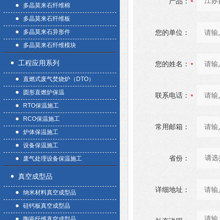
产品：
多晶莫来石纤维棉
多晶莫来石纤维板
多晶莫来石异形件
您的单位：
多晶莫来石纤维模块
工程应用系列
您的姓名：
直燃式废气焚烧炉（DTO）
圆形直燃炉保温
联系电话：
RTO保温施工
RCO保温施工
常用邮箱：
炉体保温施工
设备保温施工
省份：
废气处理设备保温施工
真空成型品
详细地址：
纳米材料真空成型品
硅钙板真空成型品
陶瓷纤维真空成型品