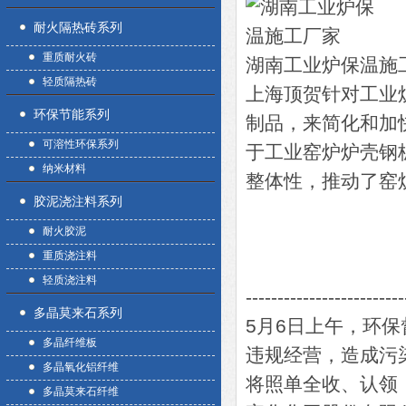
耐火隔热砖系列
重质耐火砖
湖南工业炉保温施
轻质隔热砖
上海顶贺针对工业
环保节能系列
制品，来简化和加
可溶性环保系列
于工业窑炉炉壳钢
纳米材料
整体性，推动了窑炉
胶泥浇注料系列
耐火胶泥
重质浇注料
轻质浇注料
-------------------------
多晶莫来石系列
5月6日上午，环
多晶纤维板
违规经营，造成污
多晶氧化铝纤维
将照单全收、认领
多晶莫来石纤维