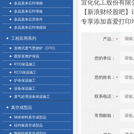
宜化化工股份有限公
多晶莫来石纤维棉
【新浪财经股吧】
多晶莫来石纤维板
多晶莫来石异形件
专享添加喜爱打印
多晶莫来石纤维模块
工程应用系列
产品：
直燃式废气焚烧炉（DTO）
圆形直燃炉保温
您的单位：
RTO保温施工
RCO保温施工
您的姓名：
炉体保温施工
设备保温施工
联系电话：
废气处理设备保温施工
真空成型品
常用邮箱：
纳米材料真空成型品
硅钙板真空成型品
陶瓷纤维真空成型品