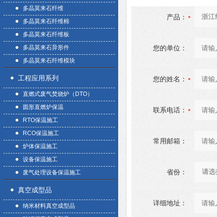
多晶莫来石纤维
产品：
多晶莫来石纤维棉
多晶莫来石纤维板
多晶莫来石异形件
您的单位：
多晶莫来石纤维模块
工程应用系列
您的姓名：
直燃式废气焚烧炉（DTO）
圆形直燃炉保温
联系电话：
RTO保温施工
RCO保温施工
常用邮箱：
炉体保温施工
设备保温施工
省份：
废气处理设备保温施工
真空成型品
详细地址：
纳米材料真空成型品