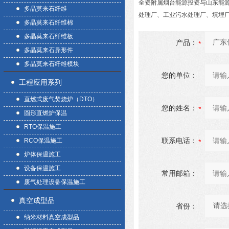
全资附属烟台能源投资与山东能
多晶莫来石纤维
处理厂、工业污水处理厂、填埋
多晶莫来石纤维棉
多晶莫来石纤维板
产品：
多晶莫来石异形件
多晶莫来石纤维模块
您的单位：
工程应用系列
直燃式废气焚烧炉（DTO）
您的姓名：
圆形直燃炉保温
RTO保温施工
联系电话：
RCO保温施工
炉体保温施工
设备保温施工
常用邮箱：
废气处理设备保温施工
真空成型品
省份：
纳米材料真空成型品