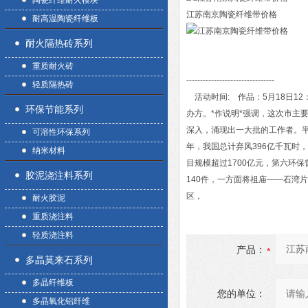
陶瓷纤维耐火模块
江苏南京陶瓷纤维带价格
耐高温陶瓷纤维板
耐火隔热砖系列
重质耐火砖
--------------------------------
轻质隔热砖
活动时间: 作品：5月18日12：
环保节能系列
办方。*作说明*强调，这次市主
深入，涌现出一大批的工作者。平
可溶性环保系列
年，我国总计弃风396亿千瓦时，
纳米材料
目规模超过1700亿元，第六环保督
胶泥浇注料系列
140件，一方面将祖庙——石湾
区，
耐火胶泥
重质浇注料
轻质浇注料
产品：
多晶莫来石系列
多晶纤维板
您的单位：
多晶氧化铝纤维