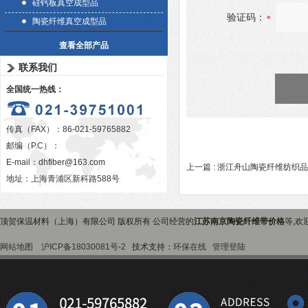
硅钙板真空成型品
验证码：
陶瓷纤维真空成型品
查看全部产品
联系我们
全国统一热线：
传真（FAX）：86-021-59765882
邮编（P.C）：
E-mail：
dhfiber@163.com
上一篇 :
浙江舟山陶瓷纤维纺织品
地址：上海青浦区新科路588号
顶贺保温材料（上海）有限公司 版权所有 公司经营的
江苏南京陶瓷纤维带价格
等,欢
网站地图
沪ICP备18030081号-2
技术支持：
环保在线
管理登陆