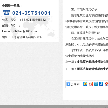
全国统一热线：
三、节能与环境保护
随着建筑行业对节能减排的要求
传真（FAX）：86-021-59765882
种材料能够有效减少建筑内的热
邮编（P.C）：
筑的使用寿命，减少了维护频率
E-mail：
dhfiber@163.com
四、耐腐蚀与防潮性能
地址：上海青浦区新科路588号
在某些特殊环境中，如化学工业
潮性能，可以抵抗酸碱等腐蚀性
总的来说，多晶莫来石纤维棉在
筑中理想的功能性材料。
上一篇：
多晶莫来石纤维模块在
下一篇：
耐高温陶瓷纤维板的生
骤？
分享到：