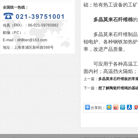
础；给有热工设备的工矿
全国统一热线：
多晶莫来石纤维棉
的
传真（FAX）：86-021-59765882
邮编（P.C）：
多晶莫来石纤维制品可长
E-mail：
dhfiber@163.com
钼电炉、各种钢铁加热炉
地址：上海青浦区新科路588号
率，改进产品质量。
可应用于各种高温工业
面内衬；高温挡火隔焰；
上一篇：
多晶莫来石纤维板的常
下一篇：
想了解陶瓷纤维绳的基
分享到：